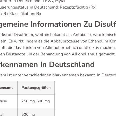
teller in Deutschland: TEVA, Mylan
lierungsstatus in Deutschland: Rezeptpflichtig (Rx)
/ Rx Klassifikation: Rx
gemeine Informationen Zu Disul
rkstoff Disulfiram, weithin bekannt als Antabuse, wird klinisc
eln. Es wirkt, indem es die Abbauprozesse von Ethanol im Kö
ruft, die das Trinken von Alkohol erheblich unattraktiv mache
gen Bestandteil in der Behandlung von Alkoholismus gemacht.
kennamen In Deutschland
iram ist unter verschiedenen Markennamen bekannt. In Deutschl
enname
Packungsgrößen
buse
250 mg, 500 mg
al
500 mg