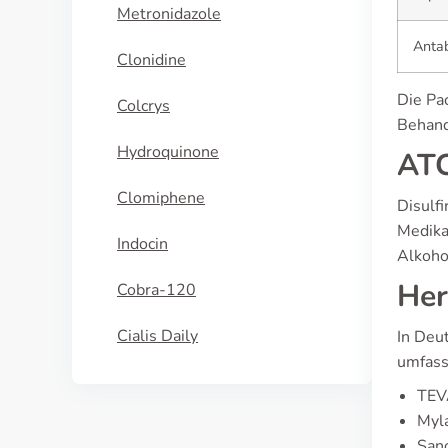
Metronidazole
Anta
Clonidine
Die Pa
Colcrys
Behand
Hydroquinone
ATC
Clomiphene
Disulf
Medika
Indocin
Alkoho
Her
Cobra-120
Cialis Daily
In Deu
umfass
TEV
Myl
Sano