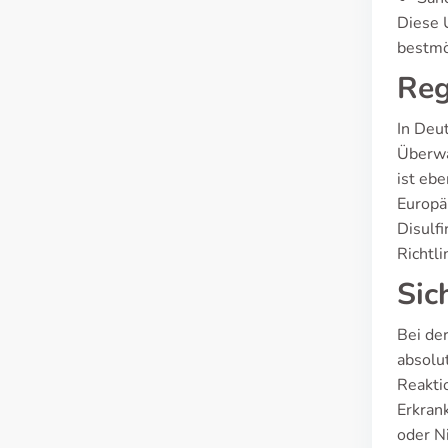
Diese 
bestmö
Reg
In Deut
Überwa
ist eb
Europä
Disulf
Richtl
Sic
Bei de
absolu
Reakti
Erkran
oder N