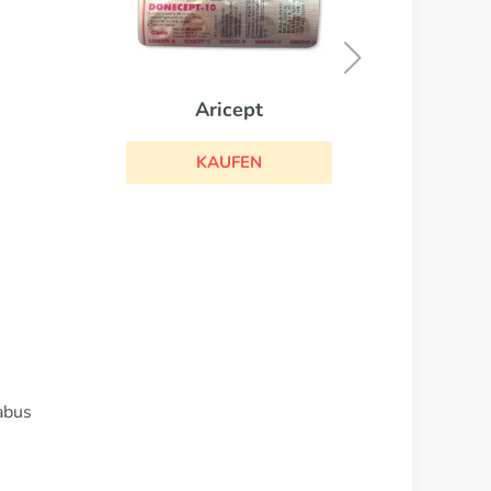
Topamax
KAUFEN
abus