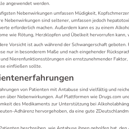
lle angewendet werden.
ufigsten Nebenwirkungen umfassen Müdigkeit, Kopfschmerzen
e Nebenwirkungen sind seltener, umfassen jedoch hepatotoxi
erte erforderlich machen. Außerdem kann es zu einem Alko
me wie Rötung, Herzklopfen und Übelkeit hervorrufen kann, w
ere Vorsicht ist auch während der Schwangerschaft geboten. Fr
se nur in besonderem Maße und nach eingehender Rücksprach
 und Nierenfunktionsstörungen ein ernstzunehmender Faktor,
se einfließen sollte.
ientenerfahrungen
fahrungen von Patienten mit Antabuse sind vielfältig und reic
ten über Nebenwirkungen. Auf Plattformen wie Drugs.com und 
mkeit des Medikaments zur Unterstützung bei Alkoholabhängi
euten-Adhärenz hervorgehoben, da eine gute ZDeutschlandm
 Patienten beschreiben, wie Antabuse ihnen geholfen hat, de