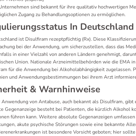
Unternehmen sind bekannt für ihre qualitativ hochwertigen 
glichen Zugang zu Behandlungsoptionen zu ermöglichen.
ulierungsstatus In Deutschland
schland ist Disulfiram rezeptpflichtig (Rx). Diese Klassifizier
chung bei der Anwendung, um sicherzustellen, dass das Medik
enfalls in einer Vielzahl von anderen Ländern genehmigt, darun
ischen Union. Nationale Arzneimittelbehörden wie die EMA in
iram für die Anwendung bei Alkoholabhängigkeit zugelassen. Pa
inien und Anwendungsbestimmungen bei ihrem Arzt informier
herheit & Warnhinweise
r Anwendung von Antabuse, auch bekannt als Disulfiram, gibt e
te Gegenanzeige besteht bei Patienten, die kürzlich Alkohol 
onen führen kann. Weitere absolute Gegenanzeigen umfassen
kungen, akute psychische Störungen sowie eine bekannte Aller
ierenerkrankungen ist besondere Vorsicht geboten; hier sollte