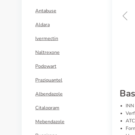
Antabuse
Aldara
Hypnite
Ivermectin
KAUFEN
Naltrexone
Podowart
Praziquantel
Bas
Albendazole
INN 
Citalopram
Ver
ATC
Mebendazole
For