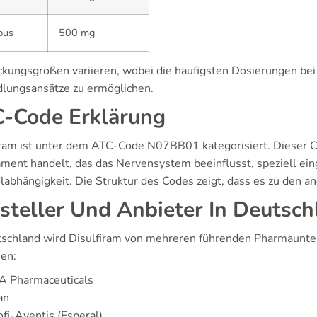
bus
500 mg
ckungsgrößen variieren, wobei die häufigsten Dosierungen be
lungsansätze zu ermöglichen.
-Code Erklärung
iram ist unter dem ATC-Code N07BB01 kategorisiert. Dieser Cod
ment handelt, das das Nervensystem beeinflusst, speziell ein
labhängigkeit. Die Struktur des Codes zeigt, dass es zu den 
steller Und Anbieter In Deutsch
tschland wird Disulfiram von mehreren führenden Pharmaunte
en:
A Pharmaceuticals
an
fi-Aventis (Esperal)