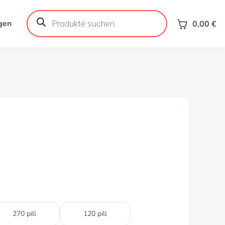
Products
search
gen
0,00
€
270 pill
120 pill