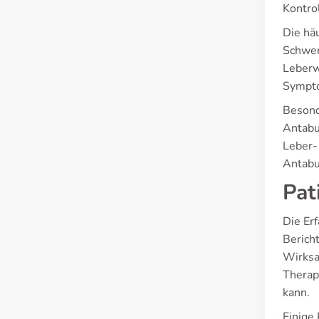
Kontro
Die hä
Schwer
Leberw
Sympto
Besond
Antabu
Leber-
Antabu
Pat
Die Er
Berich
Wirksa
Therap
kann.
Einige