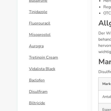
Buspirone
Hers
Regu
Tinidazole
OTC 
All
Fluorouracil
Der Wi
Misoprostol
behand
hervor
Aurogra
wichti
Tretinoin Cream
Mar
Vidalista Black
Disulf
Baclofen
Mark
Disulfiram
Anta
Biltricide
Esper