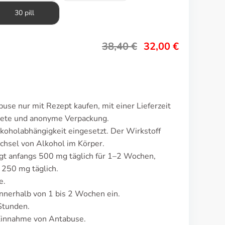
30 pill
38,40
€
32,00
€
se nur mit Rezept kaufen, mit einer Lieferzeit
rete und anonyme Verpackung.
koholabhängigkeit eingesetzt. Der Wirkstoff
echsel von Alkohol im Körper.
gt anfangs 500 mg täglich für 1–2 Wochen,
 250 mg täglich.
e.
nnerhalb von 1 bis 2 Wochen ein.
Stunden.
Einnahme von Antabuse.