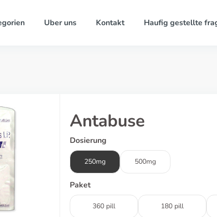
egorien
Uber uns
Kontakt
Haufig gestellte fra
Antabuse
Dosierung
250mg
500mg
Paket
360 pill
180 pill