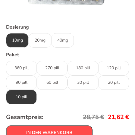
Dosierung
10mg
20mg
40mg
Paket
360 pill
270 pill
180 pill
120 pill
90 pill
60 pill
30 pill
20 pill
10 pill
Gesamtpreis:
28,75
€
21,62
€
IN DEN WARENKORB