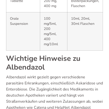
Tablette
200 mg,
Blisterpackungen,
400 mg
Flaschen
Orale
100
10ml, 20ml,
Suspension
mg/5ml,
30ml Flaschen
200
mg/5ml,
400
mg/10ml
Wichtige Hinweise zu
Albendazol
Albendazol wirkt gezielt gegen verschiedene
parasitäre Erkrankungen, einschließlich Askaridose und
Enterobiose. Die Zugänglichkeit des Medikaments in
deutschen Apotheken variiert und hängt von
Straßenverkäufen und weiteren Zulassungen ab, wobei
Apotheken wie Catena und HelpNet Albendazol