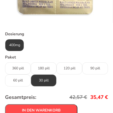
Dosierung
400mg
Paket
360 pill
180 pill
120 pill
90 pill
60 pill
30 pill
Gesamtpreis:
42,57
€
35,47
€
IN DEN WARENKORB