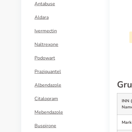
Antabuse
Aldara
Ivermectin
Naltrexone
Podowart
Praziquantel
Gru
Albendazole
Citalopram
INN (
Nam
Mebendazole
Mark
Buspirone