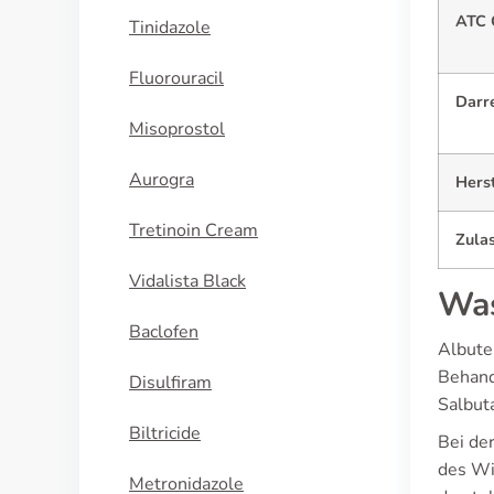
ATC 
Tinidazole
Fluorouracil
Darr
Misoprostol
Aurogra
Herst
Tretinoin Cream
Zula
Vidalista Black
Was
Baclofen
Albute
Behand
Disulfiram
Salbuta
Biltricide
Bei de
des Wi
Metronidazole