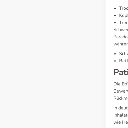
Tro
Kop
Tre
Schwer
Parado
währen
Schw
Bei 
Pat
Die Erf
Bewert
Rückme
In deu
Inhalat
wie He