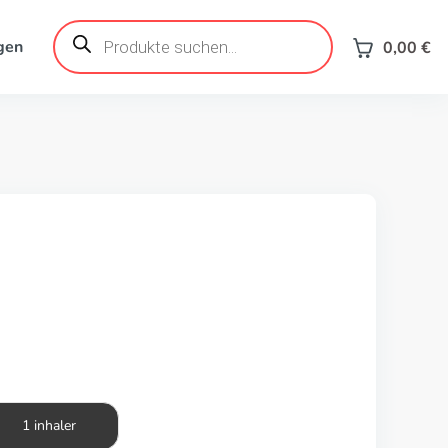
Products
search
gen
0,00
€
1 inhaler