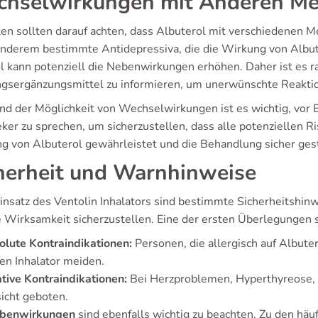
hselwirkungen mit Anderen M
ten sollten darauf achten, dass Albuterol mit verschiedenen 
anderem bestimmte Antidepressiva, die die Wirkung von Albu
l kann potenziell die Nebenwirkungen erhöhen. Daher ist es 
gsergänzungsmittel zu informieren, um unerwünschte Reakti
nd der Möglichkeit von Wechselwirkungen ist es wichtig, vor
ker zu sprechen, um sicherzustellen, dass alle potenziellen R
g von Albuterol gewährleistet und die Behandlung sicher gest
herheit und Warnhinweise
insatz des Ventolin Inhalators sind bestimmte Sicherheitshin
e Wirksamkeit sicherzustellen. Eine der ersten Überlegungen 
lute Kontraindikationen:
Personen, die allergisch auf Albuter
en Inhalator meiden.
tive Kontraindikationen:
Bei Herzproblemen, Hyperthyreose, A
icht geboten.
benwirkungen
sind ebenfalls wichtig zu beachten. Zu den häuf