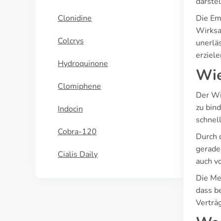
darste
Clonidine
Die Em
Wirksa
Colcrys
unerlä
erziel
Hydroquinone
Wie
Clomiphene
Der Wi
zu bin
Indocin
schnell
Cobra-120
Durch 
gerade 
Cialis Daily
auch v
Die Me
dass b
Verträ