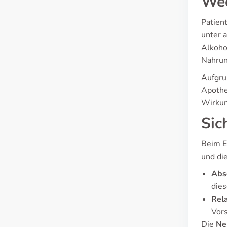
Wec
Patien
unter 
Alkoho
Nahrun
Aufgru
Apothe
Wirkun
Sic
Beim E
und di
Abso
dies
Rela
Vors
Die
Ne