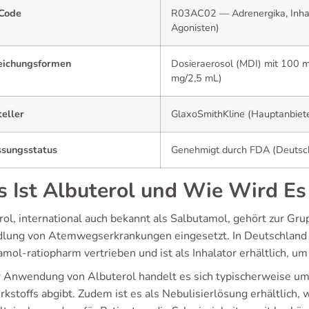
Code
R03AC02 — Adrenergika, Inhal
Agonisten)
eichungsformen
Dosieraerosol (MDI) mit 100 mc
mg/2,5 mL)
eller
GlaxoSmithKline (Hauptanbiete
ssungsstatus
Genehmigt durch FDA (Deutsch
 Ist Albuterol und Wie Wird E
rol, international auch bekannt als Salbutamol, gehört zur Gru
lung von Atemwegserkrankungen eingesetzt. In Deutschland
mol-ratiopharm vertrieben und ist als Inhalator erhältlich, um 
r Anwendung von Albuterol handelt es sich typischerweise um
rkstoffs abgibt. Zudem ist es als Nebulisierlösung erhältlich