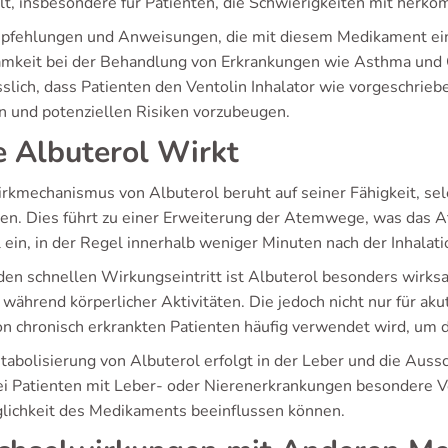
llt, insbesondere für Patienten, die Schwierigkeiten mit herk
pfehlungen und Anweisungen, die mit diesem Medikament einh
mkeit bei der Behandlung von Erkrankungen wie Asthma und 
sslich, dass Patienten den Ventolin Inhalator wie vorgeschri
en und potenziellen Risiken vorzubeugen.
 Albuterol Wirkt
rkmechanismus von Albuterol beruht auf seiner Fähigkeit, se
den. Dies führt zu einer Erweiterung der Atemwege, was das At
 ein, in der Regel innerhalb weniger Minuten nach der Inhalati
den schnellen Wirkungseintritt ist Albuterol besonders wirk
während körperlicher Aktivitäten. Die jedoch nicht nur für ak
on chronisch erkrankten Patienten häufig verwendet wird, um 
tabolisierung von Albuterol erfolgt in der Leber und die Auss
ei Patienten mit Leber- oder Nierenerkrankungen besondere Vo
glichkeit des Medikaments beeinflussen können.