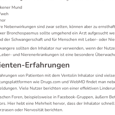
ckener Mund
fweh
mor
e Nebenwirkungen sind zwar selten, können aber zu ernsthaf
xer Bronchospasmus sollte umgehend ein Arzt aufgesucht w
d der Schwangerschaft und für Menschen mit Leber- oder Ni
angere sollten den Inhalator nur verwenden, wenn der Nutzen
Leber- und Nierenerkrankungen ist eine besondere Überwachu
ienten-Erfahrungen
ahrungen von Patienten mit dem Ventolin Inhalator sind vielsei
ungsplattformen wie Drugs.com und WebMD findet man neben
ldungen. Viele Nutzer berichten von einer effektiven Linde
tschen Foren, beispielsweise in Facebook-Gruppen, äußern Be
ors. Hier hebt eine Mehrheit hervor, dass der Inhalator schnell
rzrasen oder Nervosität berichten.