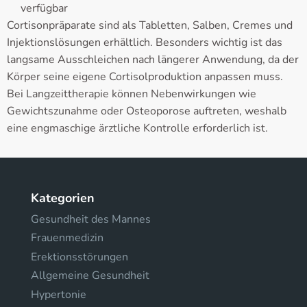
verfügbar
Cortisonpräparate sind als Tabletten, Salben, Cremes und
Injektionslösungen erhältlich. Besonders wichtig ist das
langsame Ausschleichen nach längerer Anwendung, da der
Körper seine eigene Cortisolproduktion anpassen muss.
Bei Langzeittherapie können Nebenwirkungen wie
Gewichtszunahme oder Osteoporose auftreten, weshalb
eine engmaschige ärztliche Kontrolle erforderlich ist.
Kategorien
Gesundheit des Mannes
Frauenmedizin
Erektionsstörungen
Allgemeine Gesundheit
Hypertonie