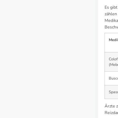
Es gib
zählen
Medika
Besch
Medi
Colof
(Mebe
Busc
Spas
Ärzte z
Reizda