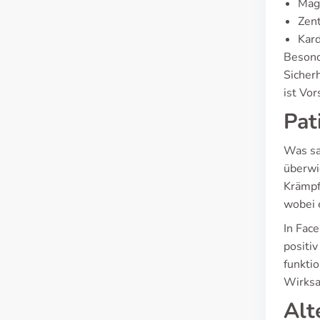
Mage
Zen
Kard
Besond
Sicher
ist Vo
Pat
Was sa
überwi
Krämpf
wobei 
In Fac
positi
funkti
Wirksa
Alt