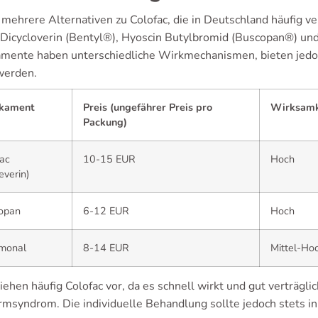
t mehrere Alternativen zu Colofac, die in Deutschland häufig 
 Dicycloverin (Bentyl®), Hyoscin Butylbromid (Buscopan®) und
mente haben unterschiedliche Wirkmechanismen, bieten jedo
werden.
kament
Preis (ungefährer Preis pro
Wirksamk
Packung)
ac
10-15 EUR
Hoch
verin)
opan
6-12 EUR
Hoch
monal
8-14 EUR
Mittel-Ho
iehen häufig Colofac vor, da es schnell wirkt und gut verträgli
rmsyndrom. Die individuelle Behandlung sollte jedoch stets i