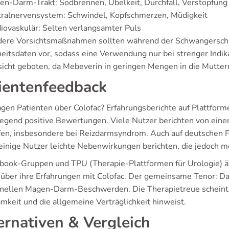
n-Darm-Trakt: Sodbrennen, Übelkeit, Durchfall, Verstopfung
tralnervensystem: Schwindel, Kopfschmerzen, Müdigkeit
iovaskulär: Selten verlangsamter Puls
ere Vorsichtsmaßnahmen sollten während der Schwangerschaf
heitsdaten vor, sodass eine Verwendung nur bei strenger Indik
rsicht geboten, da Mebeverin in geringen Mengen in die Mutter
ientenfeedback
gen Patienten über Colofac? Erfahrungsberichte auf Plattfor
egend positive Bewertungen. Viele Nutzer berichten von ein
en, insbesondere bei Reizdarmsyndrom. Auch auf deutschen Fo
einige Nutzer leichte Nebenwirkungen berichten, die jedoch m
ebook-Gruppen und TPU (Therapie-Plattformen für Urologie) ä
v über ihre Erfahrungen mit Colofac. Der gemeinsame Tenor: Da
onellen Magen-Darm-Beschwerden. Die Therapietreue scheint ho
mkeit und die allgemeine Verträglichkeit hinweist.
ernativen & Vergleich