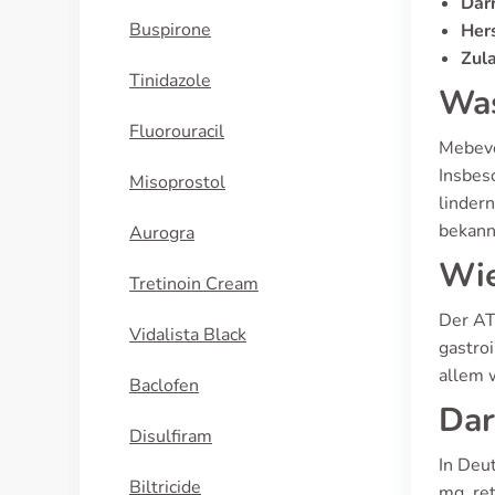
Dar
Buspirone
Hers
Zul
Tinidazole
Was
Fluorouracil
Mebeve
Insbes
Misoprostol
linder
bekann
Aurogra
Wie
Tretinoin Cream
Der AT
Vidalista Black
gastro
allem 
Baclofen
Dar
Disulfiram
In Deu
Biltricide
mg, re