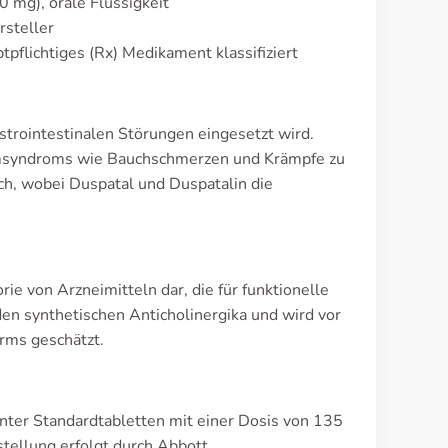
0 mg), orale Flüssigkeit
rsteller
tpflichtiges (Rx) Medikament klassifiziert
strointestinalen Störungen eingesetzt wird.
msyndroms wie Bauchschmerzen und Krämpfe zu
ch, wobei Duspatal und Duspatalin die
e von Arzneimitteln dar, die für funktionelle
en synthetischen Anticholinergika und wird vor
rms geschätzt.
ter Standardtabletten mit einer Dosis von 135
stellung erfolgt durch Abbott