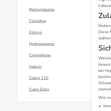
Labora
Metronidazole
Zul
Clonidine
Mebever
Diese K
Colcrys
währen
Hydroquinone
Sic
Clomiphene
Welche
bewusst
Indocin
bei Hy
bestim
Cobra-120
Schwan
sinnvol
Cialis Daily
Wie si
Immu