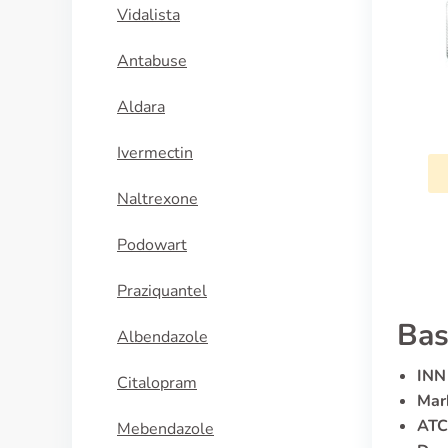
Vidalista
Antabuse
Aldara
Ivermectin
Naltrexone
Podowart
Praziquantel
Bas
Albendazole
INN 
Citalopram
Mar
ATC
Mebendazole