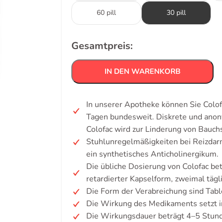
60 pill
30 pill
Gesamtpreis:
IN DEN WARENKORB
In unserer Apotheke können Sie Colof
Tagen bundesweit. Diskrete und ano
Colofac wird zur Linderung von Bauc
Stuhlunregelmäßigkeiten bei Reizdarm
ein synthetisches Anticholinergikum.
Die übliche Dosierung von Colofac be
retardierter Kapselform, zweimal tägli
Die Form der Verabreichung sind Tabl
Die Wirkung des Medikaments setzt i
Die Wirkungsdauer beträgt 4–5 Stun