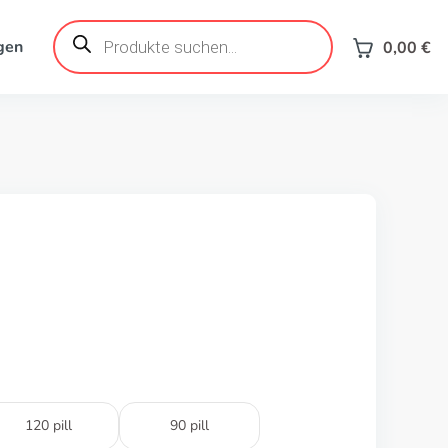
Products
search
gen
0,00
€
120 pill
90 pill