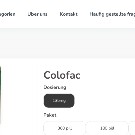
egorien
Uber uns
Kontakt
Haufig gestellte fra
Colofac
Dosierung
135mg
Paket
360 pill
180 pill