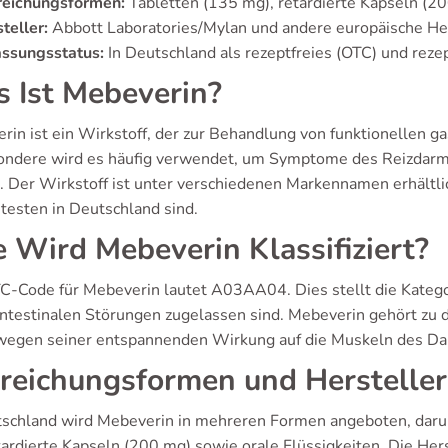
reichungsformen:
Tabletten (135 mg), retardierte Kapseln (20
teller:
Abbott Laboratories/Mylan und andere europäische He
assungsstatus:
In Deutschland als rezeptfreies (OTC) und rezep
 Ist Mebeverin?
rin ist ein Wirkstoff, der zur Behandlung von funktionellen ga
ondere wird es häufig verwendet, um Symptome des Reizdar
n. Der Wirkstoff ist unter verschiedenen Markennamen erhältli
testen in Deutschland sind.
 Wird Mebeverin Klassifiziert?
C-Code für Mebeverin lautet A03AA04. Dies stellt die Kategori
intestinalen Störungen zugelassen sind. Mebeverin gehört zu d
wegen seiner entspannenden Wirkung auf die Muskeln des Da
reichungsformen und Hersteller
tschland wird Mebeverin in mehreren Formen angeboten, darun
tardierte Kapseln (200 mg) sowie orale Flüssigkeiten. Die Her