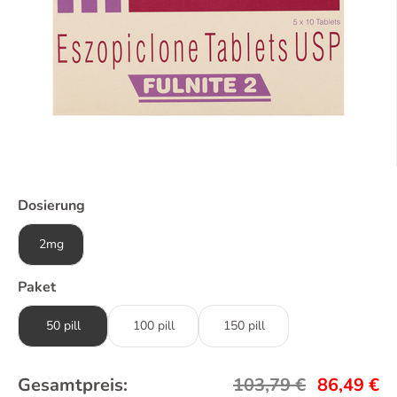
Dosierung
2mg
Paket
50 pill
100 pill
150 pill
Gesamtpreis:
103,79
€
86,49
€