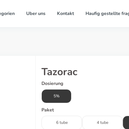
egorien
Uber uns
Kontakt
Haufig gestellte fra
Tazorac
Dosierung
5%
Paket
6 tube
4 tube