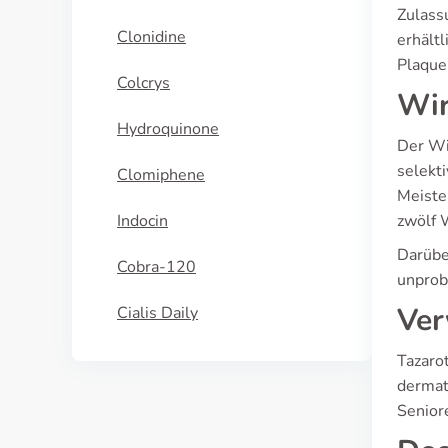
Zulass
Clonidine
erhält
Plaque
Colcrys
Wir
Hydroquinone
Der Wi
selekt
Clomiphene
Meiste
Indocin
zwölf 
Darübe
Cobra-120
unprob
Ver
Cialis Daily
Tazaro
dermat
Senior