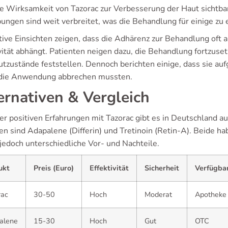
ie Wirksamkeit von Tazorac zur Verbesserung der Haut sichtb
ungen sind weit verbreitet, was die Behandlung für einige zu
tive Einsichten zeigen, dass die Adhärenz zur Behandlung of
vität abhängt. Patienten neigen dazu, die Behandlung fortzuse
utzustände feststellen. Dennoch berichten einige, dass sie
 die Anwendung abbrechen mussten.
ernativen & Vergleich
er positiven Erfahrungen mit Tazorac gibt es in Deutschland au
en sind Adapalene (Differin) und Tretinoin (Retin-A). Beide h
jedoch unterschiedliche Vor- und Nachteile.
ukt
Preis (Euro)
Effektivität
Sicherheit
Verfügba
rac
30-50
Hoch
Moderat
Apotheke
alene
15-30
Hoch
Gut
OTC