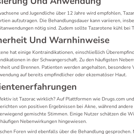
ierung Und Anwendung
wachsene und Jugendliche über 12 Jahre wird empfohlen, Tazar
rtien aufzutragen. Die Behandlungsdauer kann variieren, ins
itanwendungen nötig sind. Zudem sollte Tazarotene kühl bei 
herheit Und Warnhinweise
tene hat einige Kontraindikationen, einschließlich Überempfin
indikationen in der Schwangerschaft. Zu den häufigsten Neben
nheit und Brennen. Patienten werden angehalten, besondere
wendung auf bereits empfindlicher oder ekzematöser Haut.
ientenerfahrungen
fektiv ist Tazorac wirklich? Auf Plattformen wie Drugs.com un
berichten von positiven Ergebnissen bei Akne, während andere
berwiegend gemischte Stimmen. Einige Nutzer schätzen die Wi
e häufigen Nebenwirkungen hingewiesen.
tschen Foren wird ebenfalls über die Behandlung gesprochen. Nu