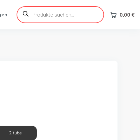
Products
search
gen
0,00
€
2 tube