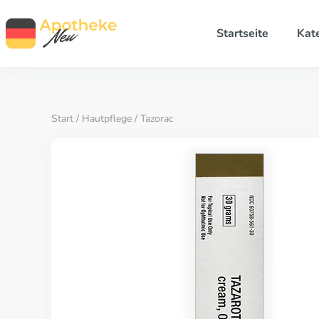
Startseite
Kat
Start
/
Hautpflege
/ Tazorac