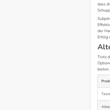
dass d
Schupp
Subjek
Effekti
der Ha
Erfolg
Alt
Trotz d
Option
bieten 
Prod
Tazo
Adap