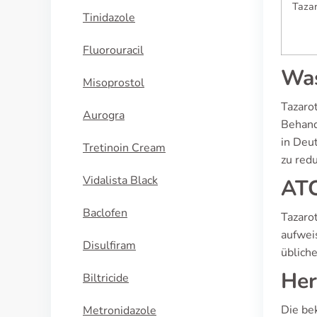
Taza
Tinidazole
Fluorouracil
Was
Misoprostol
Tazarot
Aurogra
Behand
in Deut
Tretinoin Cream
zu redu
Vidalista Black
ATC
Baclofen
Tazaro
aufwei
Disulfiram
üblich
Her
Biltricide
Die be
Metronidazole