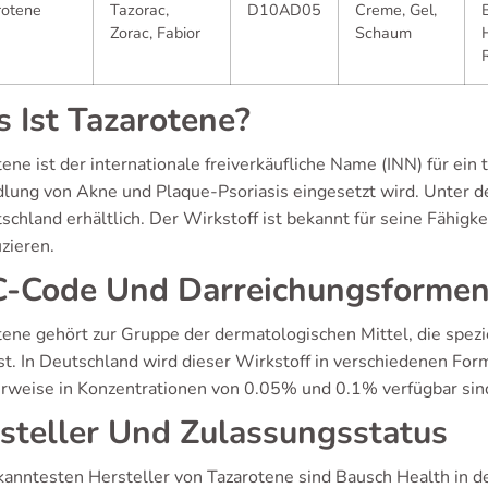
rotene
Tazorac,
D10AD05
Creme, Gel,
Zorac, Fabior
Schaum
 Ist Tazarotene?
ene ist der internationale freiverkäufliche Name (INN) für ein 
lung von Akne und Plaque-Psoriasis eingesetzt wird. Unter d
schland erhältlich. Der Wirkstoff ist bekannt für seine Fähig
zieren.
-Code Und Darreichungsforme
tene gehört zur Gruppe der dermatologischen Mittel, die spe
st. In Deutschland wird dieser Wirkstoff in verschiedenen Fo
erweise in Konzentrationen von 0.05% und 0.1% verfügbar sin
steller Und Zulassungsstatus
kanntesten Hersteller von Tazarotene sind Bausch Health in d