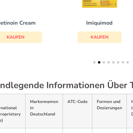
Imiquimod
Tacrolimus
KAUFEN
KAUFEN
ndlegende Informationen Über 
Markennamen
ATC-Code
Formen und
rnational
in
Dosierungen
i
roprietary
Deutschland
e)