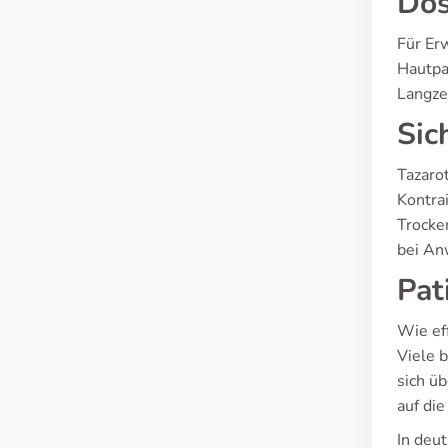
Dos
Für Er
Hautpa
Langze
Sic
Tazaro
Kontra
Trocke
bei An
Pat
Wie ef
Viele 
sich ü
auf di
In deu