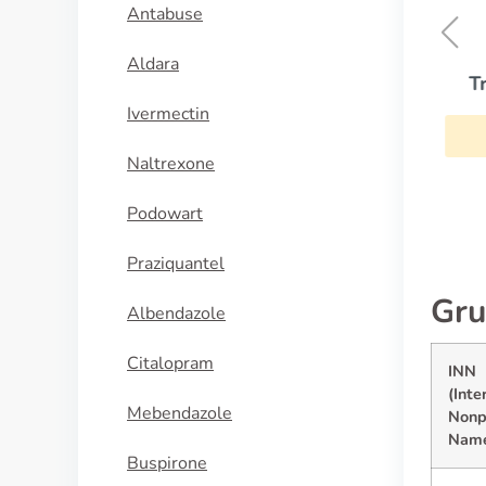
Antabuse
Aldara
Tretinoin Cream
Ivermectin
KAUFEN
Naltrexone
Podowart
Praziquantel
Gru
Albendazole
Citalopram
INN
(Inte
Mebendazole
Nonp
Nam
Buspirone